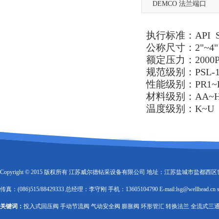
DEMCO 法兰端口
执行标准：API S
公称尺寸：2"~4"
额定压力：2000PS
规范级别：PSL-1 ~
性能级别：PR1~
材料级别：AA~
温度级别：K~U
Copyright © 2015 版权所有 江苏威尔德钻采设备有限公司 地址：江苏盐城市盐都西区世纪大道
传真：(086)515/88429333 总经理：李守刚 手机：13605104790 E-mail:lsg@wellhead.cn sal
关键词：
投入式回压阀 手动节流阀 气动安全阀 膨胀阀 环形管汇 转换法兰 全流式三